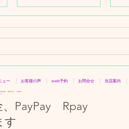
戸頭店の駐車場について
価格
12
いつもご利用ありがとうございま
す。 戸頭店の店舗前の駐車場に
価格
ついて。 弁当屋の客の無断駐車
平素
が絶えません。 当店が対策をし
ロン
ていても、無断駐車が絶ず、 以
にあり
前から弁当屋にも客に注意してほ
度、
しい旨伝えていましたが、 それ
の価
でも無断駐車が絶えず、 弁当屋
前よ
ニュー
お客様の声
web予約
お問合せ
当店案内
の本部にも無断駐車が絶えず困っ
まで
ている旨を相談しましたが、 無
した
/review
CBサロン CBSH
パ
視。 企業としてありえません。
こと
PayPay Rpay
無断駐車した者を数名捕まえてヒ
つき
アリングしたところ 弁当屋の駐
らせで
ます
車場では
12