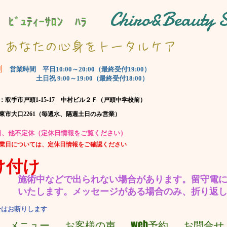
Chiro&Beauty
 ﾋﾞｭﾃｨｰｻﾛﾝ ﾊﾗ
​あなたの心身をトータルケア
制
​営業時間 平日10:00～20:00（最終受付19:00）
土日祝 9:00～19:00（最終受付18:00）
：取手市戸頭1-15-17 中村ビル２Ｆ（戸頭中学校前）
坂東市大口2261（毎週水、隔週土日のみ営業）
休日、他不定休（定休日情報をご覧ください）
営業日については、定休日情報をご確認ください
け付け
施術中などで出られない場合があります。​留守電
いたします。
​メッセージがある場合のみ、折り返
せはお断りします
メニュー
お客様の声
web予約
お問合せ