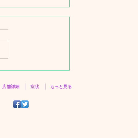
改定のお知らせ（2025年
月より）
改定のお知らせ お客様各位
より「カイロビューティーサ
ハラ」をご利用いただき、誠
がとうございます。 この
物価、燃料費等の高騰、賃料
格改定から 当店の負担が以
り 大きくなりました。 いま
店舗詳細
症状
もっと見る
、価格維持に努めてまいりま
が、 現行の価格を維持する
が困難になってきました。
ましては、大変心苦しいお知
はございますが、 2025年
月より、以下のとおり価