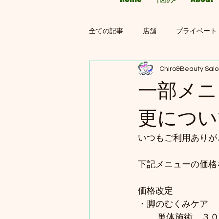
全ての記事
店舗
プライベート
Chiro&Beauty Sal
一部メニ
更につい
いつもご利用ありが
下記メニューの価格
価格改定
・脚のむくみケア　
	単体施術　３