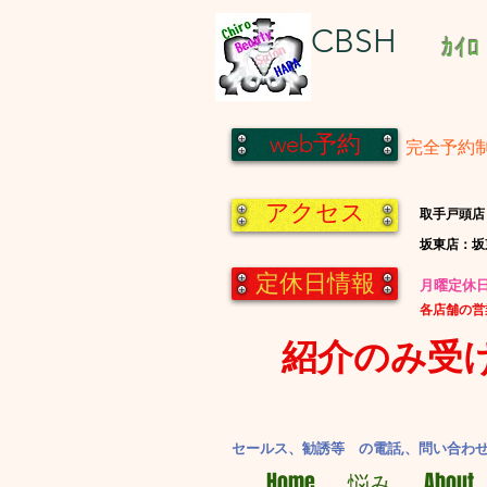
CBSH
ｶｲﾛ
web予約
完全予約
アクセス
​取手戸頭店
​坂東店：
定休日情報
​月曜定
​各店舗の
紹介のみ受
セールス、勧誘等 の電話,、問い合わ
Home
悩み
About