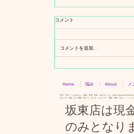
コメント
レイアウト変更
コメントを追加…
Home
悩み
About
メ
取手、守谷、つくばみらい、坂東、常総、野田 cbサロンハラ、
https://g.page/CBSHARA
​足むくみ、脚むくみ、腰痛、肩こり、カイロ、カカトケア 筋膜 筋肉 ほぐし ヘッドス
坂東店は現金、
のみとなり