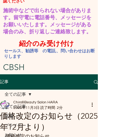
認ください
施術中などで出られない場合がありま
す。​留守電に電話番号、メッセージを
お願いいたします。
​メッセージがある
場合のみ、折り返しご連絡致します。
紹介のみ受け付け
セールス、勧誘等 の電話,、問い合わせはお断
りします
CBSH
記事
全ての記事
Chiro&Beauty Salon HARA
全ての記事
2025年11月3日
読了時間: 2分
価格改定のお知らせ（2025
店舗
年12月より）
プライベート
お知らせ
価格改定のお知らせ 