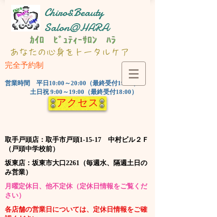
Chiro&Beauty
Salon@HARA
ｶｲﾛ ﾋﾞｭﾃｨｰｻﾛﾝ ﾊﾗ
​あなたの心身をトータルケア
完全予約制
​営業時間 平日10:00～20:00（最終受付19:00）
土日祝 9:00～19:00（最終受付18:00）
アクセス
​取手戸頭店：取手市戸頭1-15-17 中村ビル２Ｆ
（戸頭中学校前）
​坂東店：坂東市大口2261（毎週水、隔週土日の
み営業）
​月曜定休日、他不定休（定休日情報をご覧くだ
さい）
​各店舗の営業日については、定休日情報をご確