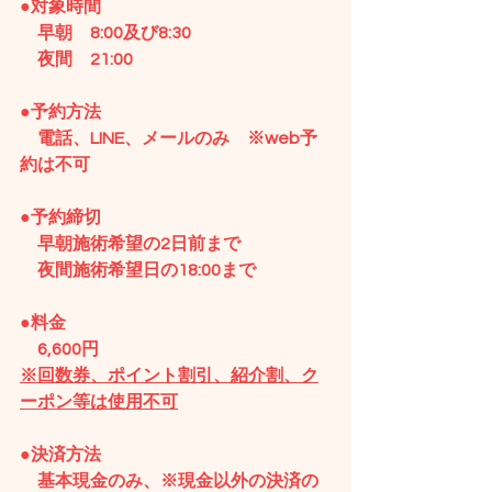
●対象時間
　早朝　8:00及び8:30
　夜間　21:00
●予約方法　
　電話、LINE、メールのみ　※web予
約は不可
●予約締切
　早朝施術希望の2日前まで
　夜間施術希望日の18:00まで
●料金
　6,600円
※回数券、ポイント割引、紹介割、ク
ーポン等は使用不可
●決済方法
　基本現金のみ、※現金以外の決済の