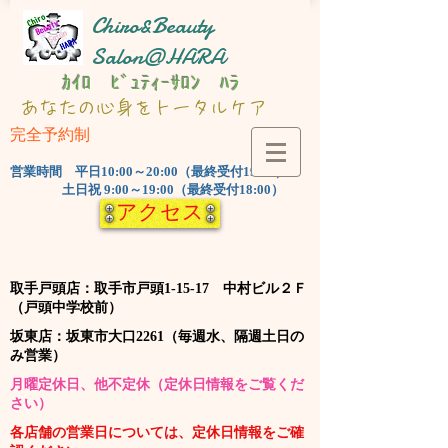
Chiro&Beauty
Salon@HARA
ｶｲﾛ ﾋﾞｭﾃｨｰｻﾛﾝ ﾊﾗ
​あなたの心身をトータルケア
完全予約制
​営業時間 平日10:00～20:00（最終受付19:00）
土日祝 9:00～19:00（最終受付18:00）
アクセス
​取手戸頭店：取手市戸頭1-15-17 中村ビル２Ｆ
（戸頭中学校前）
​坂東店：坂東市大口2261（毎週水、隔週土日の
み営業）
​月曜定休日、他不定休（定休日情報をご覧くだ
さい）
​各店舗の営業日については、定休日情報をご確