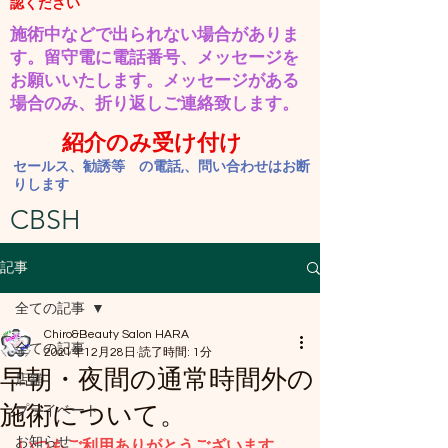
認ください
施術中などで出られない場合がありま
す。​留守電に電話番号、メッセージを
お願いいたします。
​メッセージがある
場合のみ、折り返しご連絡致します。
紹介のみ受け付け
セールス、勧誘等 の電話,、問い合わせはお断
りします
CBSH
記事
全ての記事
Chiro&Beauty Salon HARA
全ての記事
2021年12月28日
読了時間: 1分
早朝・夜間の通常時間外の
店舗
施術について。
プライベート
お知らせ
いつもご利用ありがとうございます。