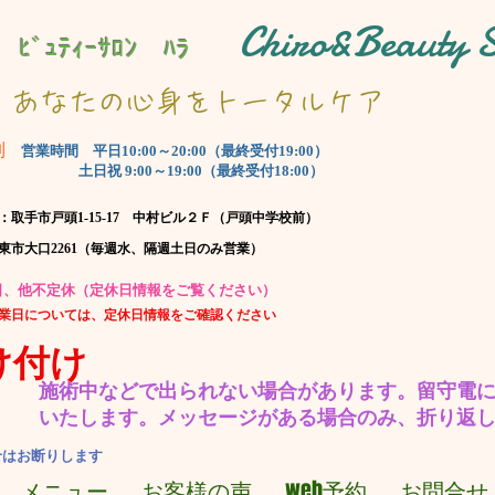
Chiro&Beauty
 ﾋﾞｭﾃｨｰｻﾛﾝ ﾊﾗ
​あなたの心身をトータルケア
制
​営業時間 平日10:00～20:00（最終受付19:00）
土日祝 9:00～19:00（最終受付18:00）
：取手市戸頭1-15-17 中村ビル２Ｆ（戸頭中学校前）
坂東市大口2261（毎週水、隔週土日のみ営業）
休日、他不定休（定休日情報をご覧ください）
営業日については、定休日情報をご確認ください
け付け
施術中などで出られない場合があります。​留守電
いたします。
​メッセージがある場合のみ、折り返
せはお断りします
メニュー
お客様の声
web予約
お問合せ