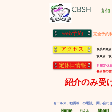
CBSH
ｶｲﾛ
web予約
完全予約
アクセス
​取手戸頭店
​坂東店：
定休日情報
​月曜定
​各店舗の
紹介のみ受
セールス、勧誘等 の電話,、問い合わ
Home
悩み
About