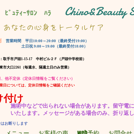
Chiro&Beauty
 ﾋﾞｭﾃｨｰｻﾛﾝ ﾊﾗ
​あなたの心身をトータルケア
制
​営業時間 平日10:00～20:00（最終受付19:00）
土日祝 9:00～19:00（最終受付18:00）
：取手市戸頭1-15-17 中村ビル２Ｆ（戸頭中学校前）
坂東市大口2261（毎週水、隔週土日のみ営業）
休日、他不定休（定休日情報をご覧ください）
営業日については、定休日情報をご確認ください
け付け
施術中などで出られない場合があります。​留守電
いたします。
​メッセージがある場合のみ、折り返
せはお断りします
メニュー
お客様の声
web予約
お問合せ