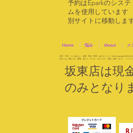
​予約はEparkのシステ
ムを使用しています
​別サイトに移動しま
Home
悩み
About
メ
取手、守谷、つくばみらい、坂東、常総、野田 cbサロンハラ、
https://g.page/CBSHARA
​足むくみ、脚むくみ、腰痛、肩こり、カイロ、カカトケア 筋膜 筋肉 ほぐし ヘッドス
坂東店は現金、
のみとなり