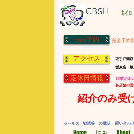
CBSH
ｶｲﾛ
web予約
完全予約
アクセス
​取手戸頭店
​坂東店：
定休日情報
​月曜定
​各店舗の
紹介のみ受
セールス、勧誘等 の電話,、問い合わ
Home
悩み
About