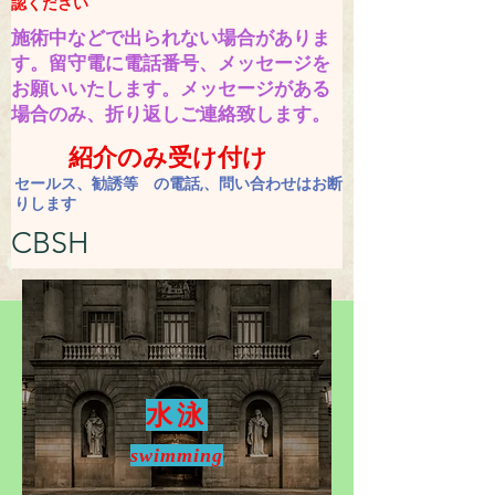
認ください
施術中などで出られない場合がありま
す。​留守電に電話番号、メッセージを
お願いいたします。
​メッセージがある
場合のみ、折り返しご連絡致します。
紹介のみ受け付け
セールス、勧誘等 の電話,、問い合わせはお断
りします
CBSH
水泳
swimming