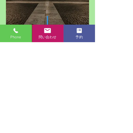
Phone
問い合わせ
予約
取手、守谷、つくばみらい、坂東、常総、野
田 cbサロンハラ、
https://g.page/CBSHARA/review
CBサロン
CBSH
​足むくみ、脚むくみ、腰痛、肩こり、カイロ、
カカトケア 筋膜 筋肉 ほぐし ヘッドスパ
坂東店は現金、PayPay
Rpay
のみとなります