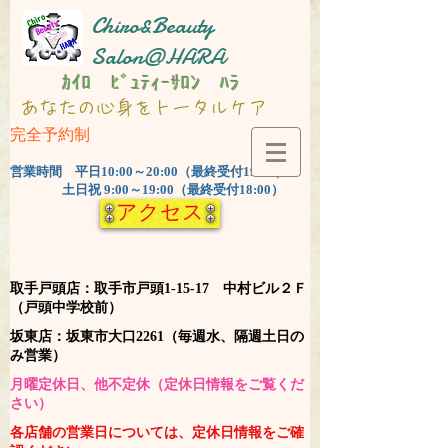
Chiro&Beauty
Salon@HARA
ｶｲﾛ ﾋﾞｭﾃｨｰｻﾛﾝ ﾊﾗ
​あなたの心身をトータルケア
完全予約制
​営業時間 平日10:00～20:00（最終受付19:00）
土日祝 9:00～19:00（最終受付18:00）
アクセス
​取手戸頭店：取手市戸頭1-15-17 中村ビル２Ｆ
（戸頭中学校前）
​坂東店：坂東市大口2261（毎週水、隔週土日の
み営業）
​月曜定休日、他不定休（定休日情報をご覧くだ
さい）
​各店舗の営業日については、定休日情報をご確