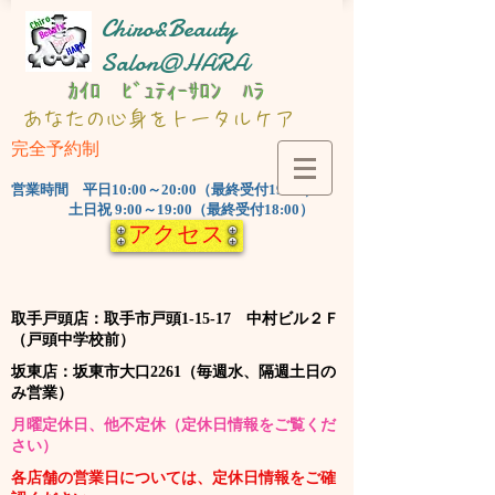
Chiro&Beauty
Salon@HARA
ｶｲﾛ ﾋﾞｭﾃｨｰｻﾛﾝ ﾊﾗ
​あなたの心身をトータルケア
完全予約制
​営業時間 平日10:00～20:00（最終受付19:00）
土日祝 9:00～19:00（最終受付18:00）
アクセス
​取手戸頭店：取手市戸頭1-15-17 中村ビル２Ｆ
（戸頭中学校前）
​坂東店：坂東市大口2261（毎週水、隔週土日の
み営業）
​月曜定休日、他不定休（定休日情報をご覧くだ
さい）
​各店舗の営業日については、定休日情報をご確