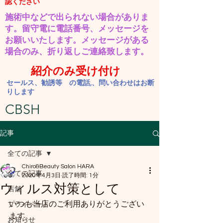
認ください
施術中などで出られない場合がありま
す。​留守電に電話番号、メッセージを
お願いいたします。
​メッセージがある
場合のみ、折り返しご連絡致します。
紹介のみ受け付け
セールス、勧誘等 の電話,、問い合わせはお断
りします
CBSH
記事
全ての記事
Chiro&Beauty Salon HARA
全ての記事
2020年4月3日
読了時間: 1分
ウィルス対策として
店舗
いつも当店のご利用ありがとうござい
プライベート
ます。
お知らせ