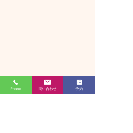
Phone
問い合わせ
予約
戸頭店の駐車場について
価格改定のお知
（2025年12月
いつもご利用ありがとうござ
コメント
います。 戸頭店の店舗前の駐
価格改定のお知ら
車場について。 弁当屋の客の
位 平素より「カイロビューテ
無断駐車が絶えません。 当店
ィーサロンハラ」
が対策をしていても、無断駐
ただき、誠にあり