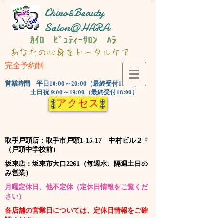
Chiro&Beauty
Salon@HARA
ｶｲﾛ ﾋﾞｭﾃｨｰｻﾛﾝ ﾊﾗ
​あなたの心身をトータルケア
完全予約制
​営業時間 平日10:00～20:00（最終受付19:00）
土日祝 9:00～19:00（最終受付18:00）
アクセス
​取手戸頭店：取手市戸頭1-15-17 中村ビル２Ｆ
（戸頭中学校前）
​坂東店：坂東市大口2261（毎週水、隔週土日の
み営業）
​月曜定休日、他不定休（定休日情報をご覧くだ
さい）
​各店舗の営業日については、定休日情報をご確