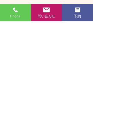
取手、守谷、つくばみらい、坂東、常総、野
田 cbサロンハラ、
Phone
問い合わせ
予約
https://g.page/CBSHARA/review
CBサロン
CBSH
​足むくみ、脚むくみ、腰痛、肩こり、カイロ、
カカトケア 筋膜 筋肉 ほぐし ヘッドスパ
坂東店は現金、PayPay
Rpay
のみとなります
Copyright (C) 2019 Chiro&Beauty
Salon@HARA All Rights Reserved.